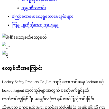
ကုမ္ပဏီသတင်း
မကြာခဏမေးလေ့ရှိသောမေးခွန်းများ
ကြှနျုပျတို့ကိုဆကျသှယျရနျ
လော့ခ်ကီးအကြောင်း
Lockey Safety Products Co.,Ltd သည် ဘေးကင်းရေး lockout နှင့်
lockout tagout ထုတ်ကုန်များအတွက် ပရော်ဖက်ရှင်နယ်
ထုတ်လုပ်သူဖြစ်ပြီး မမျှော်လင့်ဘဲ စွမ်းအင်ဖြည့်တင်းခြင်း
သို့မဟုတ် စက်ပစ္စည်းများ စတင်အသုံးပြုခြင်း အမျိုးမျိုးကို ကာ