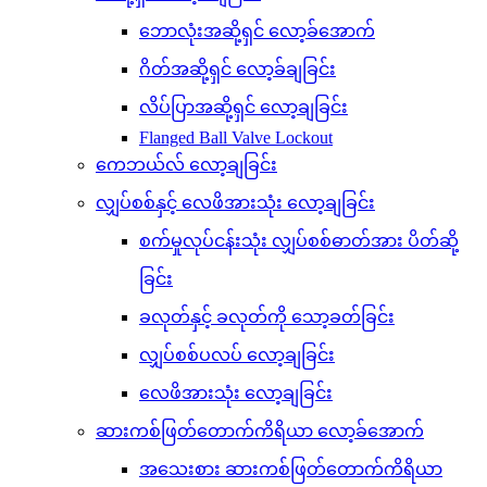
ဘောလုံးအဆို့ရှင် လော့ခ်အောက်
ဂိတ်အဆို့ရှင် လော့ခ်ချခြင်း
လိပ်ပြာအဆို့ရှင် လော့ချခြင်း
Flanged Ball Valve Lockout
ကေဘယ်လ် လော့ချခြင်း
လျှပ်စစ်နှင့် လေဖိအားသုံး လော့ချခြင်း
စက်မှုလုပ်ငန်းသုံး လျှပ်စစ်ဓာတ်အား ပိတ်ဆို့
ခြင်း
ခလုတ်နှင့် ခလုတ်ကို သော့ခတ်ခြင်း
လျှပ်စစ်ပလပ် လော့ချခြင်း
လေဖိအားသုံး လော့ချခြင်း
ဆားကစ်ဖြတ်တောက်ကိရိယာ လော့ခ်အောက်
အသေးစား ဆားကစ်ဖြတ်တောက်ကိရိယာ