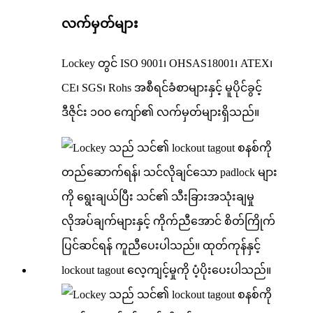
လက်မှတ်များ
Lockey တွင် ISO 9001၊ OHSAS18001၊ ATEX၊
CE၊ SGS၊ Rohs အစီရင်ခံစာများနှင့် မူပိုင်ခွင့်
ဒီဇိုင်း ၁၀၀ ကျော်၏ လက်မှတ်များရှိသည်။