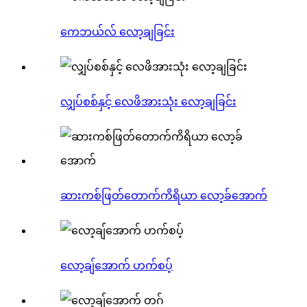
ကေဘယ်လ် လော့ချခြင်း
လျှပ်စစ်နှင့် လေဖိအားသုံး လော့ချခြင်း
ဆားကစ်ဖြတ်တောက်ကိရိယာ လော့ခ်အောက်
လော့ချ်အောက် ဟက်စပ့်