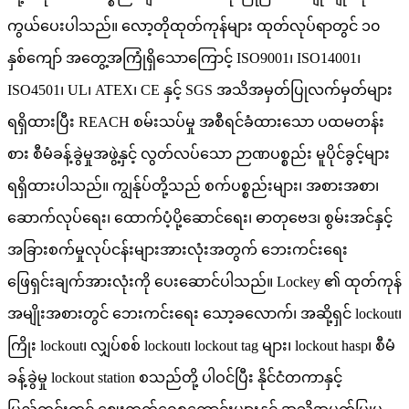
ကွယ်ပေးပါသည်။ လော့တိုထုတ်ကုန်များ ထုတ်လုပ်ရာတွင် ၁၀
နှစ်ကျော် အတွေ့အကြုံရှိသောကြောင့် ISO9001၊ ISO14001၊
ISO4501၊ UL၊ ATEX၊ CE နှင့် SGS အသိအမှတ်ပြုလက်မှတ်များ
ရရှိထားပြီး REACH စမ်းသပ်မှု အစီရင်ခံထားသော ပထမတန်း
စား စီမံခန့်ခွဲမှုအဖွဲ့နှင့် လွတ်လပ်သော ဉာဏပစ္စည်း မူပိုင်ခွင့်များ
ရရှိထားပါသည်။ ကျွန်ုပ်တို့သည် စက်ပစ္စည်းများ၊ အစားအစာ၊
ဆောက်လုပ်ရေး၊ ထောက်ပံ့ပို့ဆောင်ရေး၊ ဓာတုဗေဒ၊ စွမ်းအင်နှင့်
အခြားစက်မှုလုပ်ငန်းများအားလုံးအတွက် ဘေးကင်းရေး
ဖြေရှင်းချက်အားလုံးကို ပေးဆောင်ပါသည်။ Lockey ၏ ထုတ်ကုန်
အမျိုးအစားတွင် ဘေးကင်းရေး သော့ခလောက်၊ အဆို့ရှင် lockout၊
ကြိုး lockout၊ လျှပ်စစ် lockout၊ lockout tag များ၊ lockout hasp၊ စီမံ
ခန့်ခွဲမှု lockout station စသည်တို့ ပါဝင်ပြီး နိုင်ငံတကာနှင့်