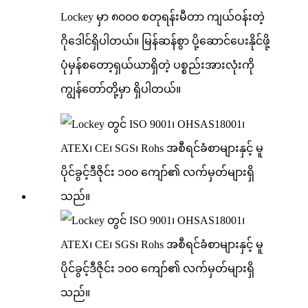
Lockey မှာ ၈၀၀၀ စတုရန်းမီတာ ကျယ်ဝန်းတဲ့
ဂိုဒေါင်ရှိပါတယ်။ မြန်ဆန်စွာ ပို့ဆောင်ပေးနိုင်ဖို့
ပုံမှန်စတော့ရှယ်ယာရှိတဲ့ ပစ္စည်းအားလုံးကို
ကျွန်တော်တို့မှာ ရှိပါတယ်။