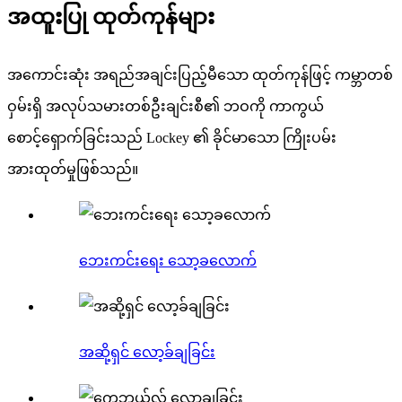
အထူးပြု ထုတ်ကုန်များ
အကောင်းဆုံး အရည်အချင်းပြည့်မီသော ထုတ်ကုန်ဖြင့် ကမ္ဘာတစ်
ဝှမ်းရှိ အလုပ်သမားတစ်ဦးချင်းစီ၏ ဘဝကို ကာကွယ်
စောင့်ရှောက်ခြင်းသည် Lockey ၏ ခိုင်မာသော ကြိုးပမ်း
အားထုတ်မှုဖြစ်သည်။
ဘေးကင်းရေး သော့ခလောက်
အဆို့ရှင် လော့ခ်ချခြင်း