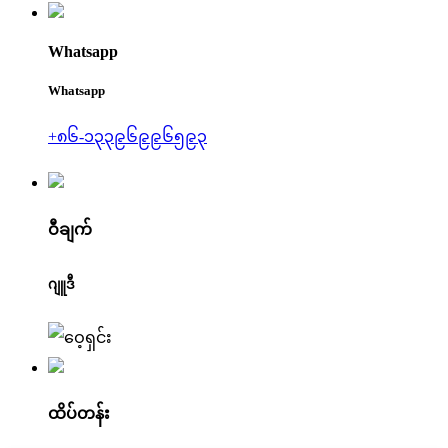
Whatsapp
Whatsapp
+၈၆-၁၃၃၉၆၉၉၆၅၉၃
ဝီချက်
ဂျူဒီ
ထိပ်တန်း