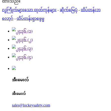
ထားသည်။
လူကြိုက်များသော ထုတ်ကုန်များ
-
ဆိုက်မြေပုံ
-
ထိပ်တန်းဘ
လော့ဂ်
-
ထိပ်တန်းရှာဖွေမှု
အီးမေးလ်
အီးမေးလ်
sales@lockeysafety.com