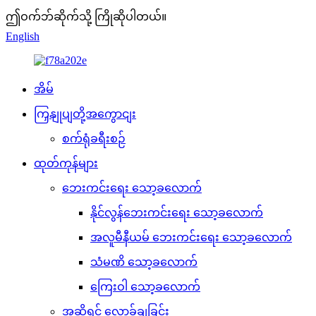
ဤဝက်ဘ်ဆိုက်သို့ ကြိုဆိုပါတယ်။
English
အိမ်
ကြှနျုပျတို့အကွောငျး
စက်ရုံခရီးစဉ်
ထုတ်ကုန်များ
ဘေးကင်းရေး သော့ခလောက်
နိုင်လွန်ဘေးကင်းရေး သော့ခလောက်
အလူမီနီယမ် ဘေးကင်းရေး သော့ခလောက်
သံမဏိ သော့ခလောက်
ကြေးဝါ သော့ခလောက်
အဆို့ရှင် လော့ခ်ချခြင်း