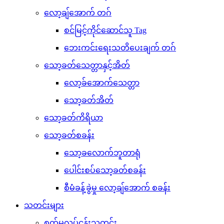
လော့ချ်အောက် တဂ်
စင်မြင့်ကိုင်ဆောင်သူ Tag
ဘေးကင်းရေးသတိပေးချက် တဂ်
သော့ခတ်သေတ္တာနှင့်အိတ်
လော့ခ်အောက်သေတ္တာ
သော့ခတ်အိတ်
သော့ခတ်ကိရိယာ
သော့ခတ်စခန်း
သော့ခလောက်ဘူတာရုံ
ပေါင်းစပ်သော့ခတ်စခန်း
စီမံခန့်ခွဲမှု လော့ချ်အောက် စခန်း
သတင်းများ
စက်မှုလုပ်ငန်းသတင်း