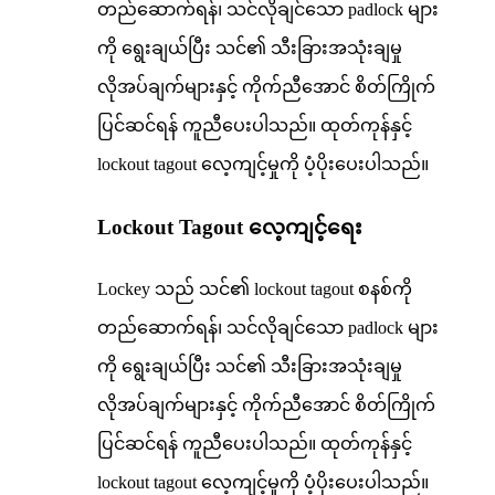
Lockout Tagout လေ့ကျင့်ရေး
Lockey သည် သင်၏ lockout tagout စနစ်ကို
တည်ဆောက်ရန်၊ သင်လိုချင်သော padlock များ
ကို ရွေးချယ်ပြီး သင်၏ သီးခြားအသုံးချမှု
လိုအပ်ချက်များနှင့် ကိုက်ညီအောင် စိတ်ကြိုက်
ပြင်ဆင်ရန် ကူညီပေးပါသည်။ ထုတ်ကုန်နှင့်
lockout tagout လေ့ကျင့်မှုကို ပံ့ပိုးပေးပါသည်။