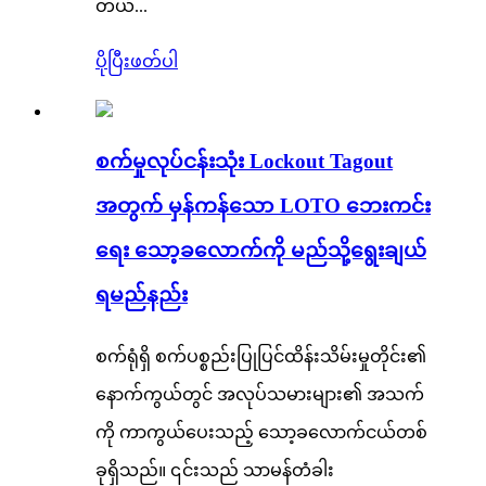
တယ်...
ပိုပြီးဖတ်ပါ
စက်မှုလုပ်ငန်းသုံး Lockout Tagout
အတွက် မှန်ကန်သော LOTO ဘေးကင်း
ရေး သော့ခလောက်ကို မည်သို့ရွေးချယ်
ရမည်နည်း
စက်ရုံရှိ စက်ပစ္စည်းပြုပြင်ထိန်းသိမ်းမှုတိုင်း၏
နောက်ကွယ်တွင် အလုပ်သမားများ၏ အသက်
ကို ကာကွယ်ပေးသည့် သော့ခလောက်ငယ်တစ်
ခုရှိသည်။ ၎င်းသည် သာမန်တံခါး