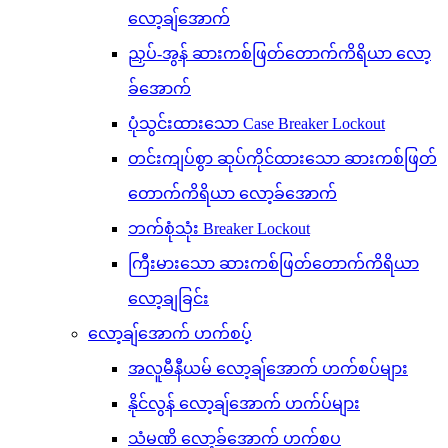
လော့ချ်အောက်
ညှပ်-အွန် ဆားကစ်ဖြတ်တောက်ကိရိယာ လော့
ခ်အောက်
ပုံသွင်းထားသော Case Breaker Lockout
တင်းကျပ်စွာ ဆုပ်ကိုင်ထားသော ဆားကစ်ဖြတ်
တောက်ကိရိယာ လော့ခ်အောက်
ဘက်စုံသုံး Breaker Lockout
ကြီးမားသော ဆားကစ်ဖြတ်တောက်ကိရိယာ
လော့ချခြင်း
လော့ချ်အောက် ဟက်စပ့်
အလူမီနီယမ် လော့ချ်အောက် ဟက်စပ်များ
နိုင်လွန် လော့ချ်အောက် ဟက်ပ်များ
သံမဏိ လော့ခ်အောက် ဟက်စပ