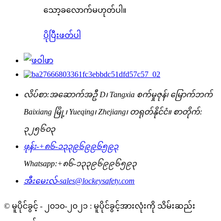
သော့ခလောက်မဟုတ်ပါ။
ပိုပြီးဖတ်ပါ
လိပ်စာ:
အဆောက်အဦ D၊ Tangxia စက်မှုဇုန်၊ မြောက်ဘက်
Baixiang မြို့၊ Yueqing၊ Zhejiang၊ တရုတ်နိုင်ငံ။ စာတိုက်:
၃၂၅၆၀၃
ဖုန်း-
+၈၆-၁၃၃၉၆၉၉၆၅၉၃
Whatsapp:
+၈၆-၁၃၃၉၆၉၉၆၅၉၃
အီးမေးလ်-
sales@lockeysafety.com
© မူပိုင်ခွင့် - ၂၀၁၀-၂၀၂၁ : မူပိုင်ခွင့်အားလုံးကို သိမ်းဆည်း