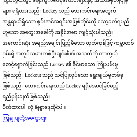
ပြည်တွင်းတွင် ဈေးကွက်ဝေစုကောင်းများနှင့် အသိအမှတ်ပြုမှု
များ ရရှိထားသည်။ Lockey သည် ဘေးကင်းရေးအတွက်
အန္တရာယ်ရှိသော စွမ်းအင်အရင်းအမြစ်တိုင်းကို သော့ခတ်ရမည်
ဟူသော အတွေးအခေါ်ကို အခိုင်အမာ ကျင့်သုံးပါသည်။
အကောင်းဆုံး အရည်အချင်းပြည့်မီသော ထုတ်ကုန်ဖြင့် ကမ္ဘာတစ်
ဝှမ်းရှိ အလုပ်သမားတစ်ဦးချင်းစီ၏ အသက်ကို ကာကွယ်
စောင့်ရှောက်ခြင်းသည် Lockey ၏ ခိုင်မာသော ကြိုးပမ်းမှု
ဖြစ်သည်။ Lockout သည် သင်ပြုလုပ်သော ရွေးချယ်မှုတစ်ခု
ဖြစ်သည်။ ဘေးကင်းရေးသည် Lockey ရရှိအောင်မြင်မည့်
ရည်မှန်းချက်ဖြစ်သည်။
ပိတ်ထားပါ၊ လုံခြုံစွာနေထိုင်ပါ။
ကြှနျုပျတို့အကွောငျး