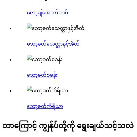
လော့ချ်အောက် တဂ်
သော့ခတ်သေတ္တာနှင့်အိတ်
သော့ခတ်စခန်း
သော့ခတ်ကိရိယာ
ဘာကြောင့် ကျွန်ုပ်တို့ကို ရွေးချယ်သင့်သလဲ