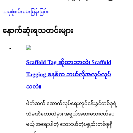
ယခုစုံစမ်းမေးမြန်းခြင်း
နောက်ဆုံးရသတင်းများ
Scaffold Tag ဆိုတာဘာလဲ၊ Scaffold
Tagging စနစ်က ဘယ်လိုအလုပ်လုပ်
သလဲ။
မိတ်ဆက် ဆောက်လုပ်ရေးလုပ်ငန်းခွင်တစ်ခုရဲ့
သံမဏိတောထဲမှာ၊ အရွယ်အစားသေးငယ်ပေ
မယ့် အရေးပါတဲ့ သေးငယ်တဲ့ပစ္စည်းတစ်ခုရှိ