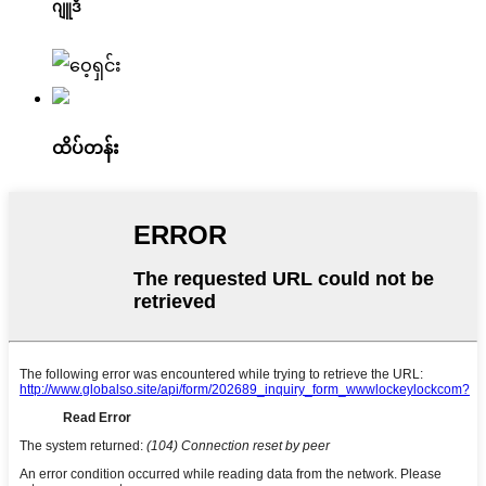
ဂျူဒီ
ထိပ်တန်း