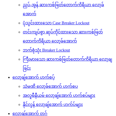
ညှပ်-အွန် ဆားကစ်ဖြတ်တောက်ကိရိယာ လော့ခ်
အောက်
ပုံသွင်းထားသော Case Breaker Lockout
တင်းကျပ်စွာ ဆုပ်ကိုင်ထားသော ဆားကစ်ဖြတ်
တောက်ကိရိယာ လော့ခ်အောက်
ဘက်စုံသုံး Breaker Lockout
ကြီးမားသော ဆားကစ်ဖြတ်တောက်ကိရိယာ လော့ချ
ခြင်း
လော့ချ်အောက် ဟက်စပ့်
သံမဏိ လော့ခ်အောက် ဟက်စပ
အလူမီနီယမ် လော့ချ်အောက် ဟက်စပ်များ
နိုင်လွန် လော့ချ်အောက် ဟက်ပ်များ
လော့ချ်အောက် တဂ်