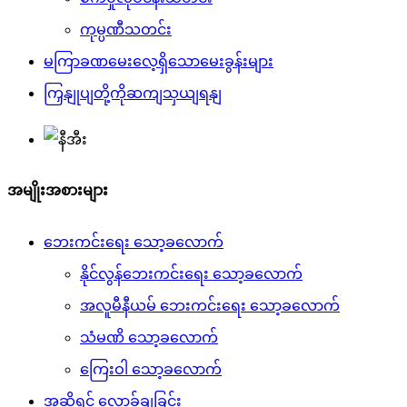
ကုမ္ပဏီသတင်း
မကြာခဏမေးလေ့ရှိသောမေးခွန်းများ
ကြှနျုပျတို့ကိုဆကျသှယျရနျ
အမျိုးအစားများ
ဘေးကင်းရေး သော့ခလောက်
နိုင်လွန်ဘေးကင်းရေး သော့ခလောက်
အလူမီနီယမ် ဘေးကင်းရေး သော့ခလောက်
သံမဏိ သော့ခလောက်
ကြေးဝါ သော့ခလောက်
အဆို့ရှင် လော့ခ်ချခြင်း