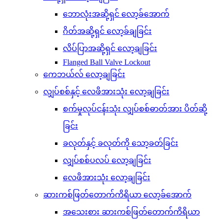
ဘောလုံးအဆို့ရှင် လော့ခ်အောက်
ဂိတ်အဆို့ရှင် လော့ခ်ချခြင်း
လိပ်ပြာအဆို့ရှင် လော့ချခြင်း
Flanged Ball Valve Lockout
ကေဘယ်လ် လော့ချခြင်း
လျှပ်စစ်နှင့် လေဖိအားသုံး လော့ချခြင်း
စက်မှုလုပ်ငန်းသုံး လျှပ်စစ်ဓာတ်အား ပိတ်ဆို့
ခြင်း
ခလုတ်နှင့် ခလုတ်ကို သော့ခတ်ခြင်း
လျှပ်စစ်ပလပ် လော့ချခြင်း
လေဖိအားသုံး လော့ချခြင်း
ဆားကစ်ဖြတ်တောက်ကိရိယာ လော့ခ်အောက်
အသေးစား ဆားကစ်ဖြတ်တောက်ကိရိယာ