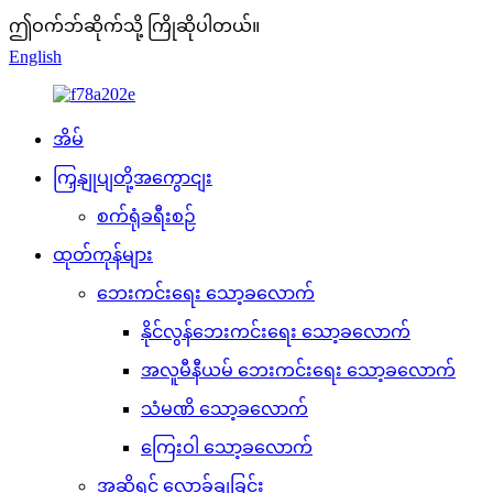
ဤဝက်ဘ်ဆိုက်သို့ ကြိုဆိုပါတယ်။
English
အိမ်
ကြှနျုပျတို့အကွောငျး
စက်ရုံခရီးစဉ်
ထုတ်ကုန်များ
ဘေးကင်းရေး သော့ခလောက်
နိုင်လွန်ဘေးကင်းရေး သော့ခလောက်
အလူမီနီယမ် ဘေးကင်းရေး သော့ခလောက်
သံမဏိ သော့ခလောက်
ကြေးဝါ သော့ခလောက်
အဆို့ရှင် လော့ခ်ချခြင်း