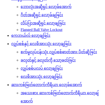
ဘောလုံးအဆို့ရှင် လော့ခ်အောက်
ဂိတ်အဆို့ရှင် လော့ခ်ချခြင်း
လိပ်ပြာအဆို့ရှင် လော့ချခြင်း
Flanged Ball Valve Lockout
ကေဘယ်လ် လော့ချခြင်း
လျှပ်စစ်နှင့် လေဖိအားသုံး လော့ချခြင်း
စက်မှုလုပ်ငန်းသုံး လျှပ်စစ်ဓာတ်အား ပိတ်ဆို့ခြင်း
ခလုတ်နှင့် ခလုတ်ကို သော့ခတ်ခြင်း
လျှပ်စစ်ပလပ် လော့ချခြင်း
လေဖိအားသုံး လော့ချခြင်း
ဆားကစ်ဖြတ်တောက်ကိရိယာ လော့ခ်အောက်
အသေးစား ဆားကစ်ဖြတ်တောက်ကိရိယာ လော့ချ်
အောက်