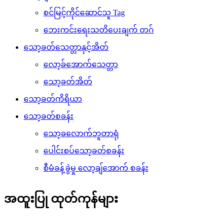
စင်မြင့်ကိုင်ဆောင်သူ Tag
ဘေးကင်းရေးသတိပေးချက် တဂ်
သော့ခတ်သေတ္တာနှင့်အိတ်
လော့ခ်အောက်သေတ္တာ
သော့ခတ်အိတ်
သော့ခတ်ကိရိယာ
သော့ခတ်စခန်း
သော့ခလောက်ဘူတာရုံ
ပေါင်းစပ်သော့ခတ်စခန်း
စီမံခန့်ခွဲမှု လော့ချ်အောက် စခန်း
အထူးပြု ထုတ်ကုန်များ