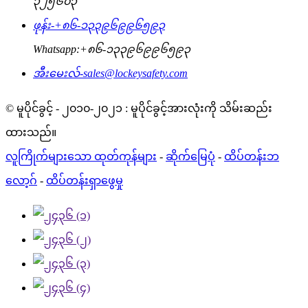
၃၂၅၆၀၃
ဖုန်း-
+၈၆-၁၃၃၉၆၉၉၆၅၉၃
Whatsapp:
+၈၆-၁၃၃၉၆၉၉၆၅၉၃
အီးမေးလ်-
sales@lockeysafety.com
© မူပိုင်ခွင့် - ၂၀၁၀-၂၀၂၁ : မူပိုင်ခွင့်အားလုံးကို သိမ်းဆည်း
ထားသည်။
လူကြိုက်များသော ထုတ်ကုန်များ
-
ဆိုက်မြေပုံ
-
ထိပ်တန်းဘ
လော့ဂ်
-
ထိပ်တန်းရှာဖွေမှု