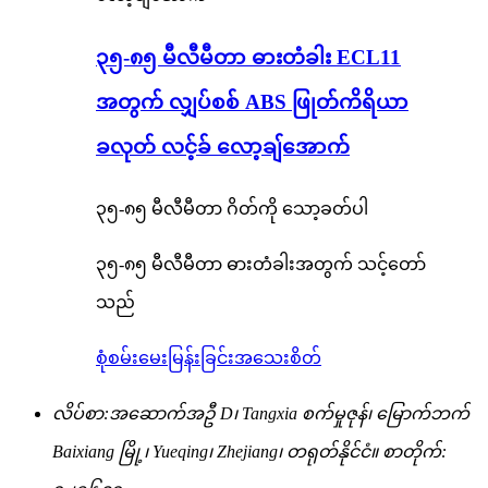
၃၅-၈၅ မီလီမီတာ ဓားတံခါး ECL11
အတွက် လျှပ်စစ် ABS ဖြုတ်ကိရိယာ
ခလုတ် လင့်ခ် လော့ချ်အောက်
၃၅-၈၅ မီလီမီတာ ဂိတ်ကို သော့ခတ်ပါ
၃၅-၈၅ မီလီမီတာ ဓားတံခါးအတွက် သင့်တော်
သည်
စုံစမ်းမေးမြန်းခြင်း
အသေးစိတ်
လိပ်စာ:
အဆောက်အဦ D၊ Tangxia စက်မှုဇုန်၊ မြောက်ဘက်
Baixiang မြို့၊ Yueqing၊ Zhejiang၊ တရုတ်နိုင်ငံ။ စာတိုက်: