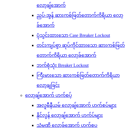
လော့ချ်အောက်
ညှပ်-အွန် ဆားကစ်ဖြတ်တောက်ကိရိယာ လော့
ခ်အောက်
ပုံသွင်းထားသော Case Breaker Lockout
တင်းကျပ်စွာ ဆုပ်ကိုင်ထားသော ဆားကစ်ဖြတ်
တောက်ကိရိယာ လော့ခ်အောက်
ဘက်စုံသုံး Breaker Lockout
ကြီးမားသော ဆားကစ်ဖြတ်တောက်ကိရိယာ
လော့ချခြင်း
လော့ချ်အောက် ဟက်စပ့်
အလူမီနီယမ် လော့ချ်အောက် ဟက်စပ်များ
နိုင်လွန် လော့ချ်အောက် ဟက်ပ်များ
သံမဏိ လော့ခ်အောက် ဟက်စပ