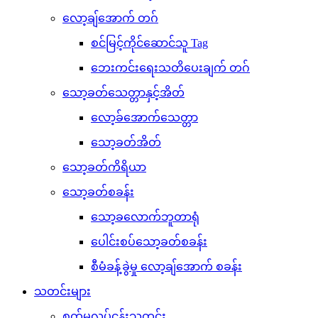
လော့ချ်အောက် တဂ်
စင်မြင့်ကိုင်ဆောင်သူ Tag
ဘေးကင်းရေးသတိပေးချက် တဂ်
သော့ခတ်သေတ္တာနှင့်အိတ်
လော့ခ်အောက်သေတ္တာ
သော့ခတ်အိတ်
သော့ခတ်ကိရိယာ
သော့ခတ်စခန်း
သော့ခလောက်ဘူတာရုံ
ပေါင်းစပ်သော့ခတ်စခန်း
စီမံခန့်ခွဲမှု လော့ချ်အောက် စခန်း
သတင်းများ
စက်မှုလုပ်ငန်းသတင်း