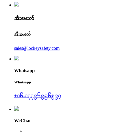
အီးမေးလ်
အီးမေးလ်
sales@lockeysafety.com
Whatsapp
Whatsapp
+၈၆-၁၃၃၉၆၉၉၆၅၉၃
WeChat