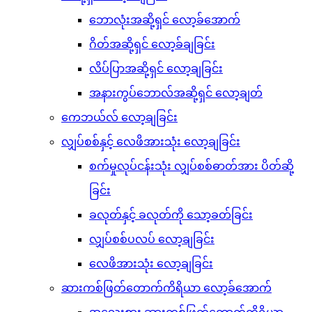
ဘောလုံးအဆို့ရှင် လော့ခ်အောက်
ဂိတ်အဆို့ရှင် လော့ခ်ချခြင်း
လိပ်ပြာအဆို့ရှင် လော့ချခြင်း
အနားကွပ်ဘောလ်အဆို့ရှင် လော့ချတ်
ကေဘယ်လ် လော့ချခြင်း
လျှပ်စစ်နှင့် လေဖိအားသုံး လော့ချခြင်း
စက်မှုလုပ်ငန်းသုံး လျှပ်စစ်ဓာတ်အား ပိတ်ဆို့
ခြင်း
ခလုတ်နှင့် ခလုတ်ကို သော့ခတ်ခြင်း
လျှပ်စစ်ပလပ် လော့ချခြင်း
လေဖိအားသုံး လော့ချခြင်း
ဆားကစ်ဖြတ်တောက်ကိရိယာ လော့ခ်အောက်