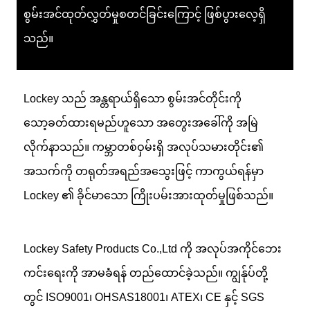
စွမ်းအင်ထုတ်လွှတ်မှုစတင်ခြင်းကြောင့် ဖြစ်ပွားလေ့ရှိ
သည်။
Lockey သည် အန္တရာယ်ရှိသော စွမ်းအင်တိုင်းကို
သော့ခတ်ထားရမည်ဟူသော အတွေးအခေါ်ကို အမြဲ
လိုက်နာသည်။ ကမ္ဘာတစ်ဝှမ်းရှိ အလုပ်သမားတိုင်း၏
အသက်ကို တရုတ်အရည်အသွေးဖြင့် ကာကွယ်ရန်မှာ
Lockey ၏ ခိုင်မာသော ကြိုးပမ်းအားထုတ်မှုဖြစ်သည်။
Lockey Safety Products Co.,Ltd ကို အလုပ်အကိုင်ဘေး
ကင်းရေးကို အာမခံရန် တည်ထောင်ခဲ့သည်။ ကျွန်ုပ်တို့
တွင် ISO9001၊ OHSAS18001၊ ATEX၊ CE နှင့် SGS