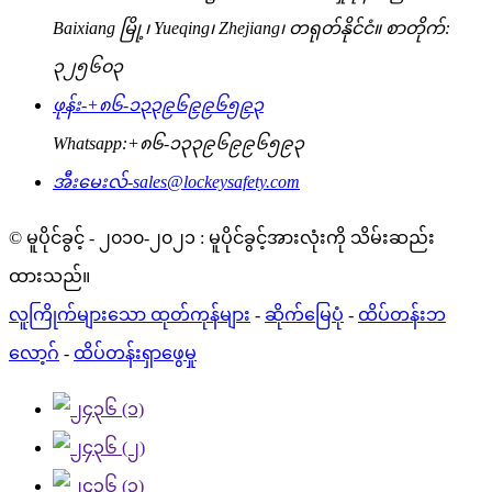
Baixiang မြို့၊ Yueqing၊ Zhejiang၊ တရုတ်နိုင်ငံ။ စာတိုက်:
၃၂၅၆၀၃
ဖုန်း-
+၈၆-၁၃၃၉၆၉၉၆၅၉၃
Whatsapp:
+၈၆-၁၃၃၉၆၉၉၆၅၉၃
အီးမေးလ်-
sales@lockeysafety.com
© မူပိုင်ခွင့် - ၂၀၁၀-၂၀၂၁ : မူပိုင်ခွင့်အားလုံးကို သိမ်းဆည်း
ထားသည်။
လူကြိုက်များသော ထုတ်ကုန်များ
-
ဆိုက်မြေပုံ
-
ထိပ်တန်းဘ
လော့ဂ်
-
ထိပ်တန်းရှာဖွေမှု