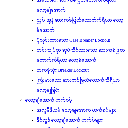
အသေးစား ဆားကစ်ဖြတ်တောက်ကိရိယာ
လော့ချ်အောက်
ညှပ်-အွန် ဆားကစ်ဖြတ်တောက်ကိရိယာ လော့
ခ်အောက်
ပုံသွင်းထားသော Case Breaker Lockout
တင်းကျပ်စွာ ဆုပ်ကိုင်ထားသော ဆားကစ်ဖြတ်
တောက်ကိရိယာ လော့ခ်အောက်
ဘက်စုံသုံး Breaker Lockout
ကြီးမားသော ဆားကစ်ဖြတ်တောက်ကိရိယာ
လော့ချခြင်း
လော့ချ်အောက် ဟက်စပ့်
အလူမီနီယမ် လော့ချ်အောက် ဟက်စပ်များ
နိုင်လွန် လော့ချ်အောက် ဟက်ပ်များ