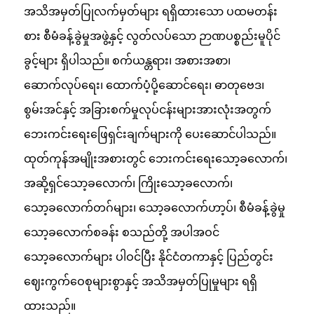
အသိအမှတ်ပြုလက်မှတ်များ ရရှိထားသော ပထမတန်း
စား စီမံခန့်ခွဲမှုအဖွဲ့နှင့် လွတ်လပ်သော ဉာဏပစ္စည်းမူပိုင်
ခွင့်များ ရှိပါသည်။ စက်ယန္တရား၊ အစားအစာ၊
ဆောက်လုပ်ရေး၊ ထောက်ပံ့ပို့ဆောင်ရေး၊ ဓာတုဗေဒ၊
စွမ်းအင်နှင့် အခြားစက်မှုလုပ်ငန်းများအားလုံးအတွက်
ဘေးကင်းရေးဖြေရှင်းချက်များကို ပေးဆောင်ပါသည်။
ထုတ်ကုန်အမျိုးအစားတွင် ဘေးကင်းရေးသော့ခလောက်၊
အဆို့ရှင်သော့ခလောက်၊ ကြိုးသော့ခလောက်၊
သော့ခလောက်တဂ်များ၊ သော့ခလောက်ဟာ့ပ်၊ စီမံခန့်ခွဲမှု
သော့ခလောက်စခန်း စသည်တို့ အပါအဝင်
သော့ခလောက်များ ပါဝင်ပြီး နိုင်ငံတကာနှင့် ပြည်တွင်း
ဈေးကွက်ဝေစုများစွာနှင့် အသိအမှတ်ပြုမှုများ ရရှိ
ထားသည်။