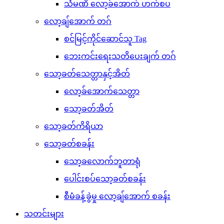
သံမဏိ လော့ခ်အောက် ဟက်စပ
လော့ချ်အောက် တဂ်
စင်မြင့်ကိုင်ဆောင်သူ Tag
ဘေးကင်းရေးသတိပေးချက် တဂ်
သော့ခတ်သေတ္တာနှင့်အိတ်
လော့ခ်အောက်သေတ္တာ
သော့ခတ်အိတ်
သော့ခတ်ကိရိယာ
သော့ခတ်စခန်း
သော့ခလောက်ဘူတာရုံ
ပေါင်းစပ်သော့ခတ်စခန်း
စီမံခန့်ခွဲမှု လော့ချ်အောက် စခန်း
သတင်းများ