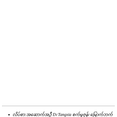
လိပ်စာ:
အဆောက်အဦ D၊ Tangxia စက်မှုဇုန်၊ မြောက်ဘက်