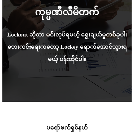
ကုမ္ပဏီလီမိတက်
Lockout ဆိုတာ မင်းလုပ်ရမယ့် ရွေးချယ်မှုတစ်ခုပါ၊
ဘေးကင်းရေးကတော့ Lockey ရောက်အောင်သွားရ
မယ့် ပန်းတိုင်ပါ။
ပရော်ဖက်ရှင်နယ်