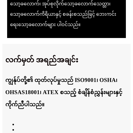
သော့ခလောက်၊ အုပ်စုလိုက်သော့ခလောက်သေတ္တာ၊
သော့ခလောက်ကိရိယာနှင့် စခန်းစသည်ဖြင့် ဘေးကင်း
ရေးသော့ခလောက်များ ပါဝင်သည်။
လက်မှတ် အရည်အချင်း
ကျွန်ုပ်တို့၏ ထုတ်လုပ်မှုသည် ISO9001၊ OSHA၊
OHSAS18001၊ ATEX စသည့် စံချိန်စံညွှန်းများနှင့်
ကိုက်ညီပါသည်။