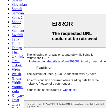
Slovak
Slovenian
Somali
Samoan
Scots Gaelic
Shona
Sindhi
Sundanese
Swahili
Tajik
Tamil
Telugu
Thai
Ukrainian
Urdu
Uzbek
Vietnamese
Welsh
Xhosa
Yiddish
Yoruba
Zulu
Kinyarwanda
Tatar
Oriya