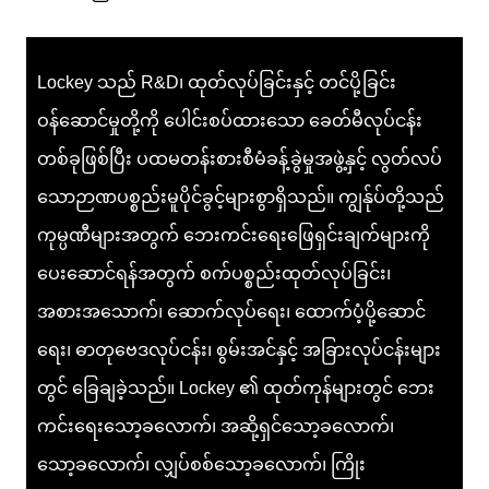
Lockey သည် R&D၊ ထုတ်လုပ်ခြင်းနှင့် တင်ပို့ခြင်း
ဝန်ဆောင်မှုတို့ကို ပေါင်းစပ်ထားသော ခေတ်မီလုပ်ငန်း
တစ်ခုဖြစ်ပြီး ပထမတန်းစားစီမံခန့်ခွဲမှုအဖွဲ့နှင့် လွတ်လပ်
သောဉာဏပစ္စည်းမူပိုင်ခွင့်များစွာရှိသည်။ ကျွန်ုပ်တို့သည်
ကုမ္ပဏီများအတွက် ဘေးကင်းရေးဖြေရှင်းချက်များကို
ပေးဆောင်ရန်အတွက် စက်ပစ္စည်းထုတ်လုပ်ခြင်း၊
အစားအသောက်၊ ဆောက်လုပ်ရေး၊ ထောက်ပံ့ပို့ဆောင်
ရေး၊ ဓာတုဗေဒလုပ်ငန်း၊ စွမ်းအင်နှင့် အခြားလုပ်ငန်းများ
တွင် ခြေချခဲ့သည်။ Lockey ၏ ထုတ်ကုန်များတွင် ဘေး
ကင်းရေးသော့ခလောက်၊ အဆို့ရှင်သော့ခလောက်၊
သော့ခလောက်၊ လျှပ်စစ်သော့ခလောက်၊ ကြိုး