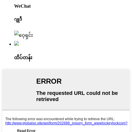
WeChat
ဂျူဒီ
ထိပ်တန်း