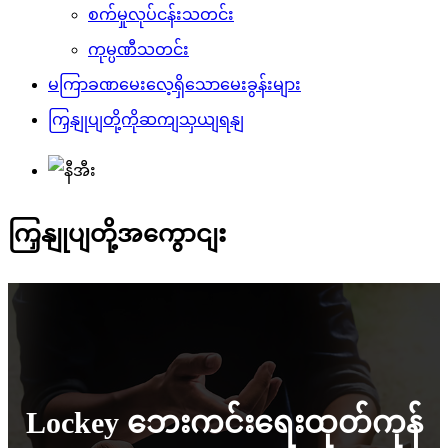
စက်မှုလုပ်ငန်းသတင်း
ကုမ္ပဏီသတင်း
မကြာခဏမေးလေ့ရှိသောမေးခွန်းများ
ကြှနျုပျတို့ကိုဆကျသှယျရနျ
ကြှနျုပျတို့အကွောငျး
Lockey ဘေးကင်းရေးထုတ်ကုန်