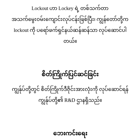
Lockout ဟာ Lockey ရဲ့ တစ်သက်တာ
အသက်မွေးဝမ်းကျောင်းလုပ်ငန်းဖြစ်ပြီး၊ ကျွန်တော်တို့က
lockout ကို ပရော်ဖက်ရှင်နယ်ဆန်ဆန်သာ လုပ်ဆောင်ပါ
တယ်။
စိတ်ကြိုက်ပြင်ဆင်ခြင်း
ကျွန်ုပ်တို့တွင် စိတ်ကြိုက်ဒီဇိုင်းအားလုံးကို လုပ်ဆောင်ရန်
ကျွန်ုပ်တို့၏ R&D ဌာနရှိသည်။
ဘေးကင်းရေး