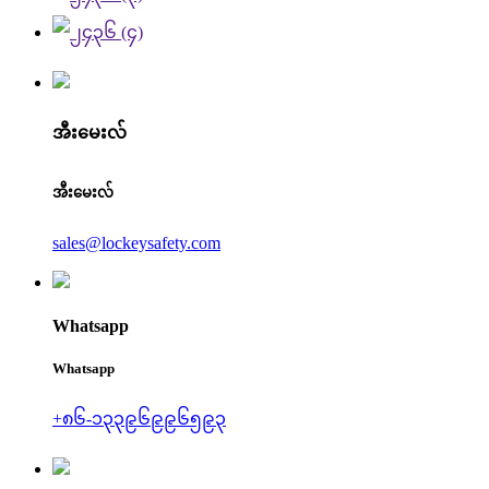
အီးမေးလ်
အီးမေးလ်
sales@lockeysafety.com
Whatsapp
Whatsapp
+၈၆-၁၃၃၉၆၉၉၆၅၉၃