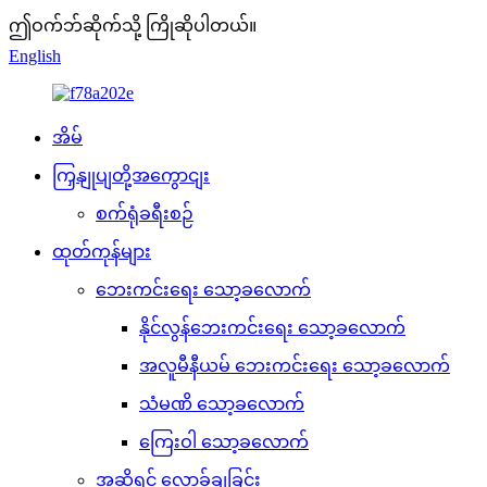
ဤဝက်ဘ်ဆိုက်သို့ ကြိုဆိုပါတယ်။
English
အိမ်
ကြှနျုပျတို့အကွောငျး
စက်ရုံခရီးစဉ်
ထုတ်ကုန်များ
ဘေးကင်းရေး သော့ခလောက်
နိုင်လွန်ဘေးကင်းရေး သော့ခလောက်
အလူမီနီယမ် ဘေးကင်းရေး သော့ခလောက်
သံမဏိ သော့ခလောက်
ကြေးဝါ သော့ခလောက်
အဆို့ရှင် လော့ခ်ချခြင်း