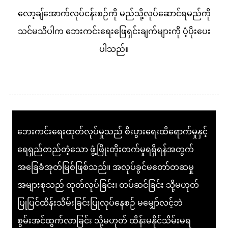
လော့ချ်အောက်လုပ်ငန်းစဉ်ကို မည်သို့လုပ်ဆောင်ရမည်ကို
သင်မသိပါက ဘေးကင်းရေးဖြေရှင်းချက်များကို ပံ့ပိုးပေး
ပါသည်။
ဘေးကင်းရေးထုတ်လုပ်မှုသည် စီးပွားရေးထိရောက်မှုနှင့်
ရေရှည်တည်တံ့သော ဖွံ့ဖြိုးတိုးတက်မှုရရှိရန်အတွက်
အခြေခံအုတ်မြစ်ဖြစ်သည်။ အလုပ်ခွင်မတော်တဆမှု
အများစုသည် ထုတ်လုပ်ခြင်း၊ တပ်ဆင်ခြင်း သို့မဟုတ်
ပြုပြင်ထိန်းသိမ်းခြင်းပြုလုပ်နေစဉ် မမျှော်လင့်ဘဲ
စွမ်းအင်ထွက်လာခြင်း သို့မဟုတ် ထိန်းမနိုင်သိမ်းမရ