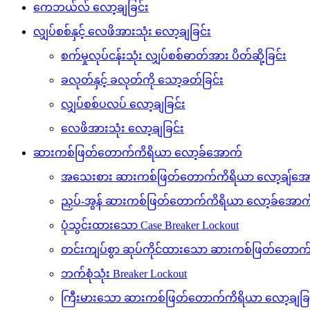
ကေဘယ်လ် လော့ချခြင်း
လျှပ်စစ်နှင့် လေဖိအားသုံး လော့ချခြင်း
စက်မှုလုပ်ငန်းသုံး လျှပ်စစ်ဓာတ်အား ပိတ်ဆို့ခြင်း
ခလုတ်နှင့် ခလုတ်ကို သော့ခတ်ခြင်း
လျှပ်စစ်ပလပ် လော့ချခြင်း
လေဖိအားသုံး လော့ချခြင်း
ဆားကစ်ဖြတ်တောက်ကိရိယာ လော့ခ်အောက်
အသေးစား ဆားကစ်ဖြတ်တောက်ကိရိယာ လော့ချ်အေ
ညှပ်-အွန် ဆားကစ်ဖြတ်တောက်ကိရိယာ လော့ခ်အောက
ပုံသွင်းထားသော Case Breaker Lockout
တင်းကျပ်စွာ ဆုပ်ကိုင်ထားသော ဆားကစ်ဖြတ်တောက
ဘက်စုံသုံး Breaker Lockout
ကြီးမားသော ဆားကစ်ဖြတ်တောက်ကိရိယာ လော့ချခြင