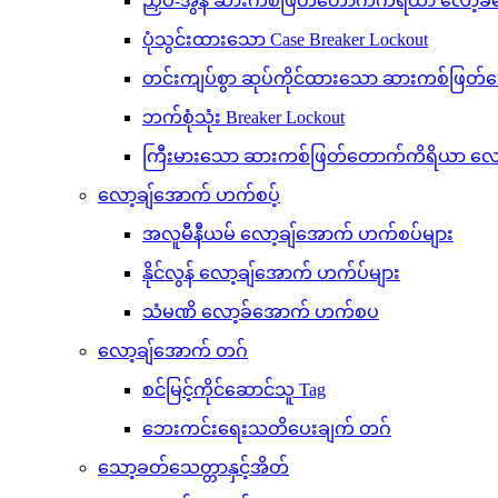
ညှပ်-အွန် ဆားကစ်ဖြတ်တောက်ကိရိယာ လော့ခ
ပုံသွင်းထားသော Case Breaker Lockout
တင်းကျပ်စွာ ဆုပ်ကိုင်ထားသော ဆားကစ်ဖြတ
ဘက်စုံသုံး Breaker Lockout
ကြီးမားသော ဆားကစ်ဖြတ်တောက်ကိရိယာ လော့
လော့ချ်အောက် ဟက်စပ့်
အလူမီနီယမ် လော့ချ်အောက် ဟက်စပ်များ
နိုင်လွန် လော့ချ်အောက် ဟက်ပ်များ
သံမဏိ လော့ခ်အောက် ဟက်စပ
လော့ချ်အောက် တဂ်
စင်မြင့်ကိုင်ဆောင်သူ Tag
ဘေးကင်းရေးသတိပေးချက် တဂ်
သော့ခတ်သေတ္တာနှင့်အိတ်