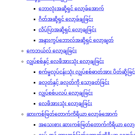
ဘောလုံးအဆို့ရှင် လော့ခ်အောက်
ဂိတ်အဆို့ရှင် လော့ခ်ချခြင်း
လိပ်ပြာအဆို့ရှင် လော့ချခြင်း
အနားကွပ်ဘောလ်အဆို့ရှင် လော့ချတ်
ကေဘယ်လ် လော့ချခြင်း
လျှပ်စစ်နှင့် လေဖိအားသုံး လော့ချခြင်း
စက်မှုလုပ်ငန်းသုံး လျှပ်စစ်ဓာတ်အား ပိတ်ဆို့ခြင်
ခလုတ်နှင့် ခလုတ်ကို သော့ခတ်ခြင်း
လျှပ်စစ်ပလပ် လော့ချခြင်း
လေဖိအားသုံး လော့ချခြင်း
ဆားကစ်ဖြတ်တောက်ကိရိယာ လော့ခ်အောက်
အသေးစား ဆားကစ်ဖြတ်တောက်ကိရိယာ လော့