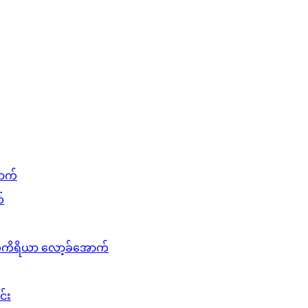
ာက်
်
်ကိရိယာ လော့ခ်အောက်
်း