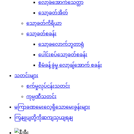
လော့ခ်အောက်သေတ္တာ
သော့ခတ်အိတ်
သော့ခတ်ကိရိယာ
သော့ခတ်စခန်း
သော့ခလောက်ဘူတာရုံ
ပေါင်းစပ်သော့ခတ်စခန်း
စီမံခန့်ခွဲမှု လော့ချ်အောက် စခန်း
သတင်းများ
စက်မှုလုပ်ငန်းသတင်း
ကုမ္ပဏီသတင်း
မကြာခဏမေးလေ့ရှိသောမေးခွန်းများ
ကြှနျုပျတို့ကိုဆကျသှယျရနျ