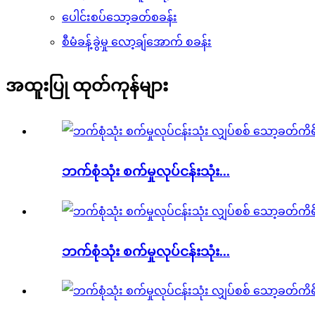
ပေါင်းစပ်သော့ခတ်စခန်း
စီမံခန့်ခွဲမှု လော့ချ်အောက် စခန်း
အထူးပြု ထုတ်ကုန်များ
ဘက်စုံသုံး စက်မှုလုပ်ငန်းသုံး...
ဘက်စုံသုံး စက်မှုလုပ်ငန်းသုံး...