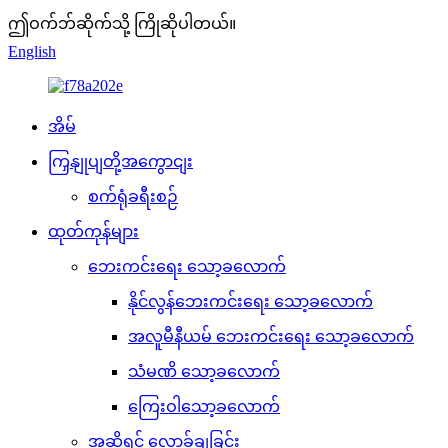
ဤဝက်ဘ်ဆိုက်သို့ ကြိုဆိုပါတယ်။
English
အိမ်
ကြှနျုပျတို့အကွောငျး
စက်ရုံခရီးစဉ်
ထုတ်ကုန်များ
ဘေးကင်းရေး သော့ခလောက်
နိုင်လွန်ဘေးကင်းရေး သော့ခလောက်
အလူမီနီယမ် ဘေးကင်းရေး သော့ခလောက်
သံမဏိ သော့ခလောက်
ကြေးဝါသော့ခလောက်
အဆို့ရှင် လော့ခ်ချခြင်း