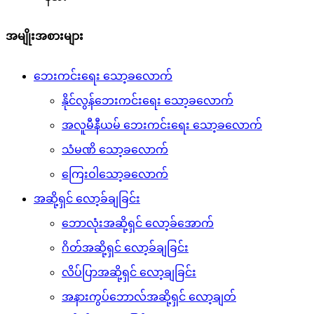
အမျိုးအစားများ
ဘေးကင်းရေး သော့ခလောက်
နိုင်လွန်ဘေးကင်းရေး သော့ခလောက်
အလူမီနီယမ် ဘေးကင်းရေး သော့ခလောက်
သံမဏိ သော့ခလောက်
ကြေးဝါသော့ခလောက်
အဆို့ရှင် လော့ခ်ချခြင်း
ဘောလုံးအဆို့ရှင် လော့ခ်အောက်
ဂိတ်အဆို့ရှင် လော့ခ်ချခြင်း
လိပ်ပြာအဆို့ရှင် လော့ချခြင်း
အနားကွပ်ဘောလ်အဆို့ရှင် လော့ချတ်