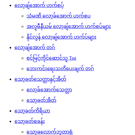
လော့ချ်အောက် ဟက်စပ့်
သံမဏိ လော့ခ်အောက် ဟက်စပ
အလူမီနီယမ် လော့ချ်အောက် ဟက်စပ်များ
နိုင်လွန် လော့ချ်အောက် ဟက်ပ်များ
လော့ချ်အောက် တဂ်
စင်မြင့်ကိုင်ဆောင်သူ Tag
ဘေးကင်းရေးသတိပေးချက် တဂ်
သော့ခတ်သေတ္တာနှင့်အိတ်
လော့ခ်အောက်သေတ္တာ
သော့ခတ်အိတ်
သော့ခတ်ကိရိယာ
သော့ခတ်စခန်း
သော့ခလောက်ဘူတာရုံ