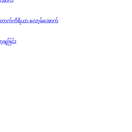
်အောက်
်တောက်ကိရိယာ လော့ခ်အောက်
ချခြင်း