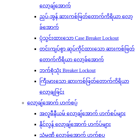
လော့ချ်အောက်
ညှပ်-အွန် ဆားကစ်ဖြတ်တောက်ကိရိယာ လော့
ခ်အောက်
ပုံသွင်းထားသော Case Breaker Lockout
တင်းကျပ်စွာ ဆုပ်ကိုင်ထားသော ဆားကစ်ဖြတ်
တောက်ကိရိယာ လော့ခ်အောက်
ဘက်စုံသုံး Breaker Lockout
ကြီးမားသော ဆားကစ်ဖြတ်တောက်ကိရိယာ
လော့ချခြင်း
လော့ချ်အောက် ဟက်စပ့်
အလူမီနီယမ် လော့ချ်အောက် ဟက်စပ်များ
နိုင်လွန် လော့ချ်အောက် ဟက်ပ်များ
သံမဏိ လော့ခ်အောက် ဟက်စပ