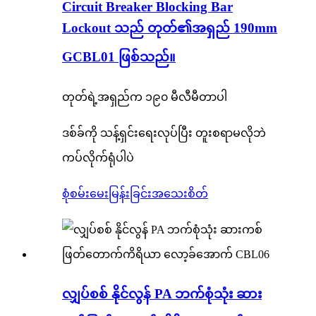
Circuit Breaker Blocking Bar
Lockout သည် တုတ်၏အရှည် 190mm
GCBL01 ဖြစ်သည်။
တုတ်ရဲ့အရှည်က ၁၉၀ မီလီမီတာပါ
ဒစ်ခ်ကို သန့်ရှင်းရေးလုပ်ပြီး တူးစရာမလိုဘဲ
ကပ်လိုက်ရုံပါပဲ
စုံစမ်းမေးမြန်းခြင်း
အသေးစိတ်
လျှပ်စစ် နိုင်လွန် PA ဘက်စုံသုံး ဆား