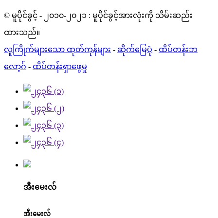
© မူပိုင်ခွင့် - ၂၀၁၀-၂၀၂၁ : မူပိုင်ခွင့်အားလုံးကို သိမ်းဆည်း
ထားသည်။
လူကြိုက်များသော ထုတ်ကုန်များ
-
ဆိုက်မြေပုံ
-
ထိပ်တန်းဘ
လော့ဂ်
-
ထိပ်တန်းရှာဖွေမှု
အီးမေးလ်
အီးမေးလ်