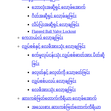
ဘောလုံးအဆို့ရှင် လော့ခ်အောက်
ဂိတ်အဆို့ရှင် လော့ခ်ချခြင်း
လိပ်ပြာအဆို့ရှင် လော့ချခြင်း
Flanged Ball Valve Lockout
ကေဘယ်လ် လော့ချခြင်း
လျှပ်စစ်နှင့် လေဖိအားသုံး လော့ချခြင်း
စက်မှုလုပ်ငန်းသုံး လျှပ်စစ်ဓာတ်အား ပိတ်ဆို့
ခြင်း
ခလုတ်နှင့် ခလုတ်ကို သော့ခတ်ခြင်း
လျှပ်စစ်ပလပ် လော့ချခြင်း
လေဖိအားသုံး လော့ချခြင်း
ဆားကစ်ဖြတ်တောက်ကိရိယာ လော့ခ်အောက်
အသေးစား ဆားကစ်ဖြတ်တောက်ကိရိယာ