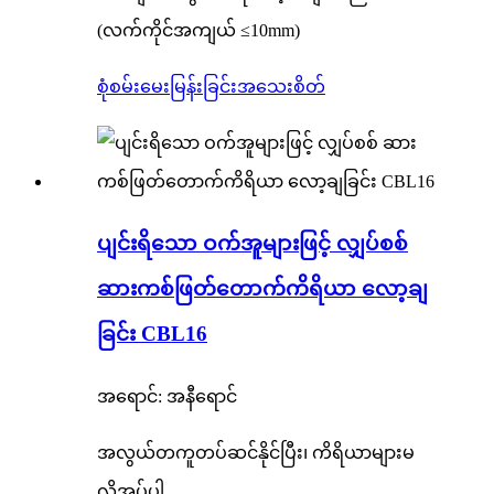
(လက်ကိုင်အကျယ် ≤10mm)
စုံစမ်းမေးမြန်းခြင်း
အသေးစိတ်
ပျင်းရိသော ဝက်အူများဖြင့် လျှပ်စစ်
ဆားကစ်ဖြတ်တောက်ကိရိယာ လော့ချ
ခြင်း CBL16
အရောင်: အနီရောင်
အလွယ်တကူတပ်ဆင်နိုင်ပြီး၊ ကိရိယာများမ
လိုအပ်ပါ