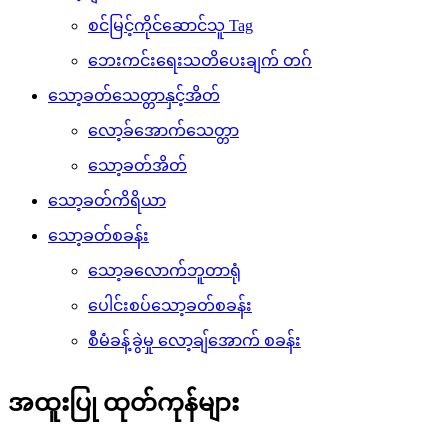
စင်မြင့်ကိုင်ဆောင်သူ Tag
ဘေးကင်းရေးသတိပေးချက် တဂ်
သော့ခတ်သေတ္တာနှင့်အိတ်
လော့ခ်အောက်သေတ္တာ
သော့ခတ်အိတ်
သော့ခတ်ကိရိယာ
သော့ခတ်စခန်း
သော့ခလောက်ဘူတာရုံ
ပေါင်းစပ်သော့ခတ်စခန်း
စီမံခန့်ခွဲမှု လော့ချ်အောက် စခန်း
အထူးပြု ထုတ်ကုန်များ