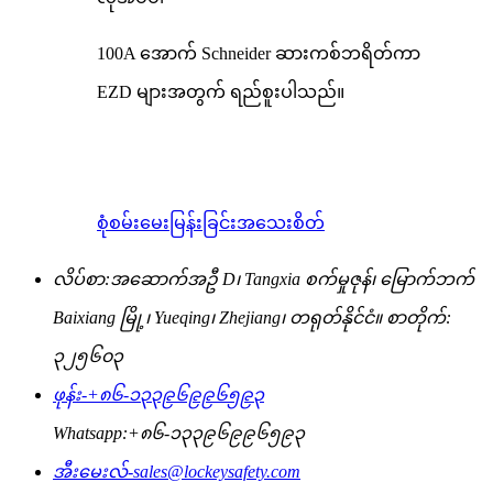
100A အောက် Schneider ဆားကစ်ဘရိတ်ကာ
EZD များအတွက် ရည်စူးပါသည်။
စုံစမ်းမေးမြန်းခြင်း
အသေးစိတ်
လိပ်စာ:
အဆောက်အဦ D၊ Tangxia စက်မှုဇုန်၊ မြောက်ဘက်
Baixiang မြို့၊ Yueqing၊ Zhejiang၊ တရုတ်နိုင်ငံ။ စာတိုက်:
၃၂၅၆၀၃
ဖုန်း-
+၈၆-၁၃၃၉၆၉၉၆၅၉၃
Whatsapp:
+၈၆-၁၃၃၉၆၉၉၆၅၉၃
အီးမေးလ်-
sales@lockeysafety.com