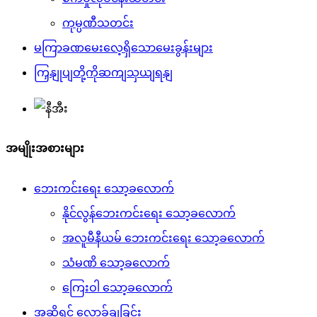
ကုမ္ပဏီသတင်း
မကြာခဏမေးလေ့ရှိသောမေးခွန်းများ
ကြှနျုပျတို့ကိုဆကျသှယျရနျ
အမျိုးအစားများ
ဘေးကင်းရေး သော့ခလောက်
နိုင်လွန်ဘေးကင်းရေး သော့ခလောက်
အလူမီနီယမ် ဘေးကင်းရေး သော့ခလောက်
သံမဏိ သော့ခလောက်
ကြေးဝါ သော့ခလောက်
အဆို့ရှင် လော့ခ်ချခြင်း