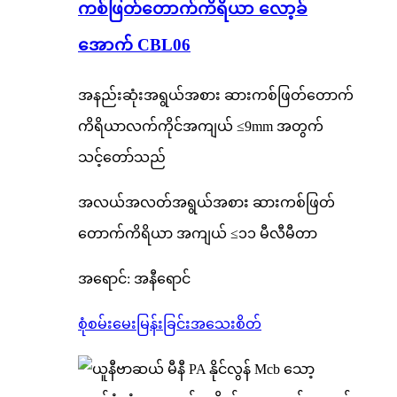
ကစ်ဖြတ်တောက်ကိရိယာ လော့ခ်
အောက် CBL06
အနည်းဆုံးအရွယ်အစား ဆားကစ်ဖြတ်တောက်
ကိရိယာလက်ကိုင်အကျယ် ≤9mm အတွက်
သင့်တော်သည်
အလယ်အလတ်အရွယ်အစား ဆားကစ်ဖြတ်
တောက်ကိရိယာ အကျယ် ≤၁၁ မီလီမီတာ
အရောင်: အနီရောင်
စုံစမ်းမေးမြန်းခြင်း
အသေးစိတ်