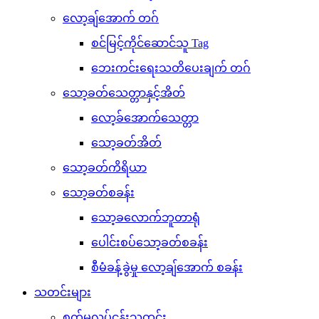
လော့ချ်အောက် တဂ်
စင်မြင့်ကိုင်ဆောင်သူ Tag
ဘေးကင်းရေးသတိပေးချက် တဂ်
သော့ခတ်သေတ္တာနှင့်အိတ်
လော့ခ်အောက်သေတ္တာ
သော့ခတ်အိတ်
သော့ခတ်ကိရိယာ
သော့ခတ်စခန်း
သော့ခလောက်ဘူတာရုံ
ပေါင်းစပ်သော့ခတ်စခန်း
စီမံခန့်ခွဲမှု လော့ချ်အောက် စခန်း
သတင်းများ
စက်မှုလုပ်ငန်းသတင်း