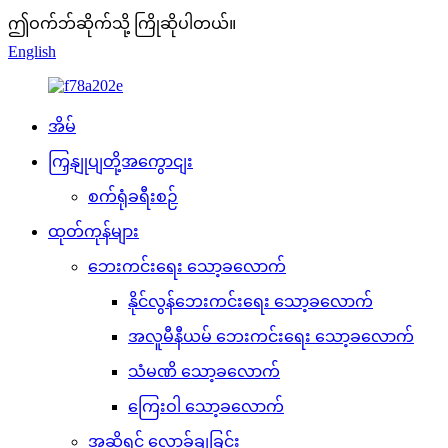
ဤဝက်ဘ်ဆိုက်သို့ ကြိုဆိုပါတယ်။
English
အိမ်
ကြှနျုပျတို့အကွောငျး
စက်ရုံခရီးစဉ်
ထုတ်ကုန်များ
ဘေးကင်းရေး သော့ခလောက်
နိုင်လွန်ဘေးကင်းရေး သော့ခလောက်
အလူမီနီယမ် ဘေးကင်းရေး သော့ခလောက်
သံမဏိ သော့ခလောက်
ကြေးဝါ သော့ခလောက်
အဆို့ရှင် လော့ခ်ချခြင်း