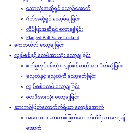
ဘောလုံးအဆို့ရှင် လော့ခ်အောက်
ဂိတ်အဆို့ရှင် လော့ခ်ချခြင်း
လိပ်ပြာအဆို့ရှင် လော့ချခြင်း
Flanged Ball Valve Lockout
ကေဘယ်လ် လော့ချခြင်း
လျှပ်စစ်နှင့် လေဖိအားသုံး လော့ချခြင်း
စက်မှုလုပ်ငန်းသုံး လျှပ်စစ်ဓာတ်အား ပိတ်ဆို့ခြင်း
ခလုတ်နှင့် ခလုတ်ကို သော့ခတ်ခြင်း
လျှပ်စစ်ပလပ် လော့ချခြင်း
လေဖိအားသုံး လော့ချခြင်း
ဆားကစ်ဖြတ်တောက်ကိရိယာ လော့ခ်အောက်
အသေးစား ဆားကစ်ဖြတ်တောက်ကိရိယာ လော့ချ်
အောက်