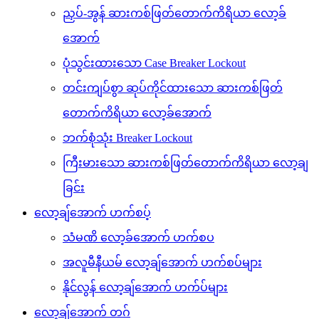
ညှပ်-အွန် ဆားကစ်ဖြတ်တောက်ကိရိယာ လော့ခ်
အောက်
ပုံသွင်းထားသော Case Breaker Lockout
တင်းကျပ်စွာ ဆုပ်ကိုင်ထားသော ဆားကစ်ဖြတ်
တောက်ကိရိယာ လော့ခ်အောက်
ဘက်စုံသုံး Breaker Lockout
ကြီးမားသော ဆားကစ်ဖြတ်တောက်ကိရိယာ လော့ချ
ခြင်း
လော့ချ်အောက် ဟက်စပ့်
သံမဏိ လော့ခ်အောက် ဟက်စပ
အလူမီနီယမ် လော့ချ်အောက် ဟက်စပ်များ
နိုင်လွန် လော့ချ်အောက် ဟက်ပ်များ
လော့ချ်အောက် တဂ်