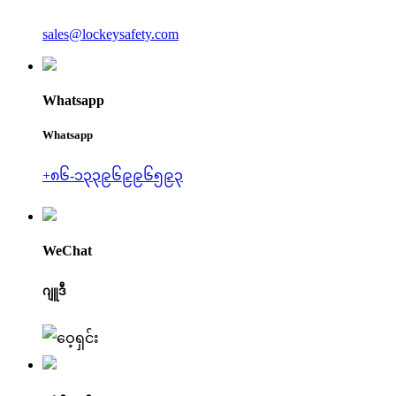
sales@lockeysafety.com
Whatsapp
Whatsapp
+၈၆-၁၃၃၉၆၉၉၆၅၉၃
WeChat
ဂျူဒီ