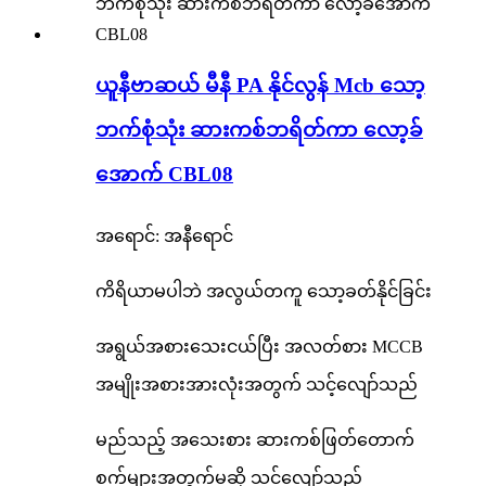
ယူနီဗာဆယ် မီနီ PA နိုင်လွန် Mcb သော့
ဘက်စုံသုံး ဆားကစ်ဘရိတ်ကာ လော့ခ်
အောက် CBL08
အရောင်: အနီရောင်
ကိရိယာမပါဘဲ အလွယ်တကူ သော့ခတ်နိုင်ခြင်း
အရွယ်အစားသေးငယ်ပြီး အလတ်စား MCCB
အမျိုးအစားအားလုံးအတွက် သင့်လျော်သည်
မည်သည့် အသေးစား ဆားကစ်ဖြတ်တောက်
စက်များအတွက်မဆို သင့်လျော်သည်